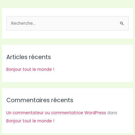
R
e
c
h
Articles récents
e
r
Bonjour tout le monde !
c
h
e
r
Commentaires récents
Un commentateur ou commentatrice WordPress
dans
:
Bonjour tout le monde !