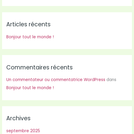
c
h
Articles récents
e
r
Bonjour tout le monde !
c
h
e
r
Commentaires récents
Un commentateur ou commentatrice WordPress
dans
:
Bonjour tout le monde !
Archives
septembre 2025