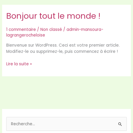
Bonjour tout le monde !
Bonjour
tout
le
1 commentaire
/
Non classé
/
admin-mansoura-
monde !
lagrangerocheloise
Bienvenue sur WordPress. Ceci est votre premier article.
Modifiez-le ou supprimez-le, puis commencez à écrire !
Lire la suite »
R
e